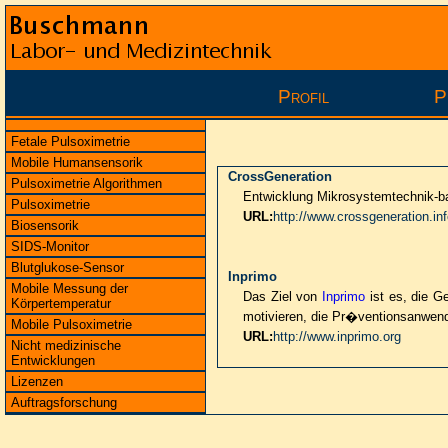
Profil
P
Fetale Pulsoximetrie
Mobile Humansensorik
CrossGeneration
Pulsoximetrie Algorithmen
Entwicklung Mikrosystemtechnik-ba
Pulsoximetrie
URL:
http://www.crossgeneration.in
Biosensorik
SIDS-Monitor
Blutglukose-Sensor
Inprimo
Mobile Messung der
Das Ziel von
Inprimo
ist es, die G
Körpertemperatur
motivieren, die Pr�ventionsanwen
Mobile Pulsoximetrie
URL:
http://www.inprimo.org
Nicht medizinische
Entwicklungen
Lizenzen
Auftragsforschung