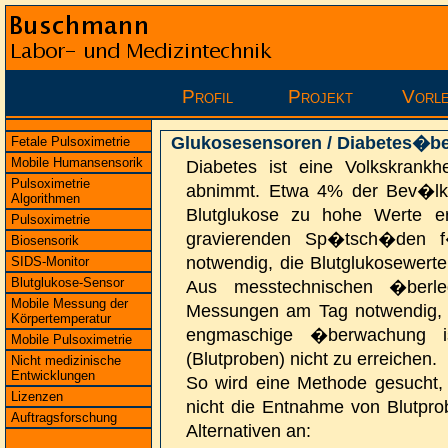
Profil
Projekt
Vorl
Glukosesensoren / Diabetes�b
Fetale Pulsoximetrie
Mobile Humansensorik
Diabetes ist eine Volkskrankh
Pulsoximetrie
abnimmt. Etwa 4% der Bev�lke
Algorithmen
Blutglukose zu hohe Werte er
Pulsoximetrie
gravierenden Sp�tsch�den f
Biosensorik
notwendig, die Blutglukosewert
SIDS-Monitor
Blutglukose-Sensor
Aus messtechnischen �berl
Mobile Messung der
Messungen am Tag notwendig, 
Körpertemperatur
engmaschige �berwachung is
Mobile Pulsoximetrie
(Blutproben) nicht zu erreichen.
Nicht medizinische
Entwicklungen
So wird eine Methode gesucht, 
Lizenzen
nicht die Entnahme von Blutprob
Auftragsforschung
Alternativen an: